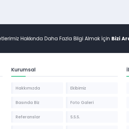
tlerimiz Hakkında Daha Fazla Bilgi Almak İçin
Bizi Ar
Kurumsal
İ
Hakkımızda
Ekibimiz
Basında Biz
Foto Galeri
Referanslar
S.S.S.