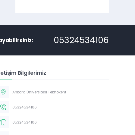
05324534106
ayabilirsiniz:
letişim Bilgilerimiz
Ankara Üniversitesi Teknokent
Müşteri Temsilcisi
05324534106
05324534106