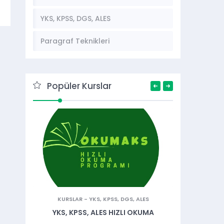
YKS, KPSS, DGS, ALES
Paragraf Teknikleri
Popüler Kurslar
KURSLAR
-
YKS, KPSS, DGS, ALES
HIZ
YKS, KPSS, ALES HIZLI OKUMA
TÖM