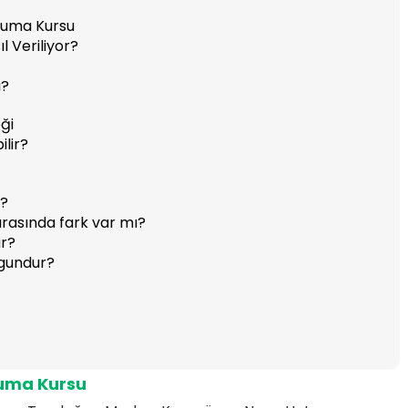
Okuma Kursu
l Veriliyor?
u?
ği
ilir?
r?
arasında fark var mı?
ür?
ygundur?
kuma Kursu