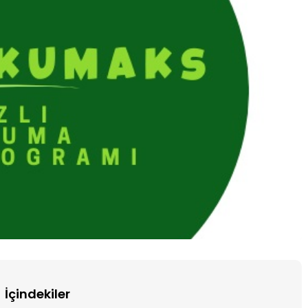
KURSLAR
-
YKS, KPSS, DGS, ALES
İçindekiler
YKS, KPSS, ALES HIZLI OKUMA