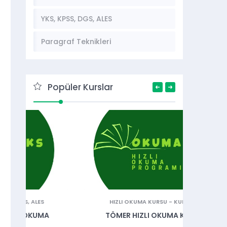
YKS, KPSS, DGS, ALES
Paragraf Teknikleri
Popüler Kurslar
HIZLI OKUMA KURSU
-
KURSLAR
HIZLI OKUM
LISE HIZLI
TÖMER HIZLI OKUMA KURSU
OKUM