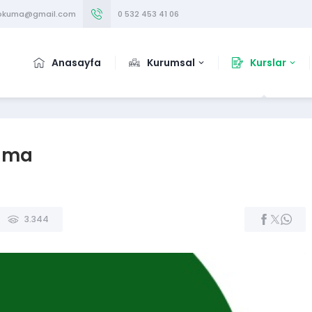
iokuma@gmail.com
0 532 453 41 06
Anasayfa
Kurumsal
Kurslar
kuma
3.344