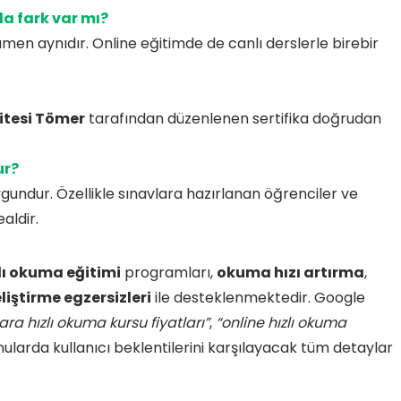
da fark var mı?
men aynıdır. Online eğitimde de canlı derslerle birebir
itesi Tömer
tarafından düzenlenen sertifika doğrudan
ur?
ygundur. Özellikle sınavlara hazırlanan öğrenciler ve
aldir.
lı okuma eğitimi
programları,
okuma hızı artırma
,
liştirme egzersizleri
ile desteklenmektedir. Google
ara hızlı okuma kursu fiyatları”
,
“online hızlı okuma
nularda kullanıcı beklentilerini karşılayacak tüm detaylar