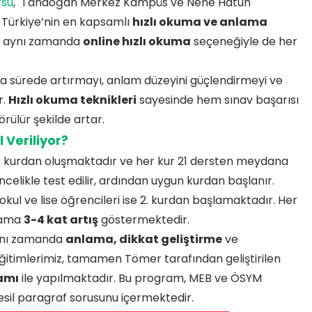
rsu
, Tandoğan Merkez Kampüs ve Nene Hatun
. Türkiye’nin en kapsamlı
hızlı okuma ve anlama
s, aynı zamanda
online hızlı okuma
seçeneğiyle de her
sa sürede artırmayı, anlam düzeyini güçlendirmeyi ve
r.
Hızlı okuma teknikleri
sayesinde hem sınav başarısı
ülür şekilde artar.
 Veriliyor?
 kurdan oluşmaktadır ve her kur 21 dersten meydana
celikle test edilir, ardından uygun kurdan başlanır.
taokul ve lise öğrencileri ise 2. kurdan başlamaktadır. Her
alama
3-4 kat artış
göstermektedir.
aynı zamanda
anlama, dikkat geliştirme
ve
Eğitimlerimiz, tamamen Tömer tarafından geliştirilen
ramı
ile yapılmaktadır. Bu program, MEB ve ÖSYM
esil paragraf sorusunu içermektedir.