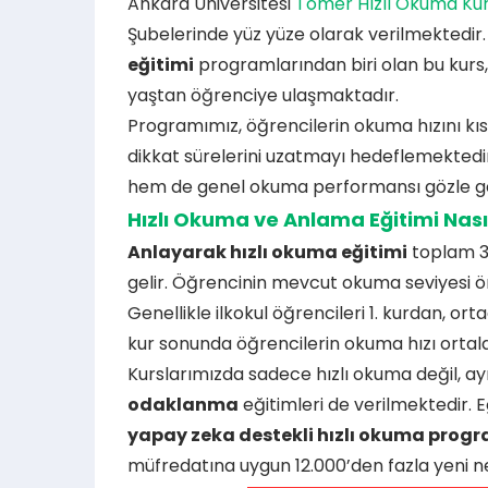
Ankara Üniversitesi
Tömer Hızlı Okuma Ku
Şubelerinde yüz yüze olarak verilmektedir
eğitimi
programlarından biri olan bu kur
yaştan öğrenciye ulaşmaktadır.
Programımız, öğrencilerin okuma hızını kı
dikkat sürelerini uzatmayı hedeflemektedi
hem de genel okuma performansı gözle gör
Hızlı Okuma ve Anlama Eğitimi Nasıl
Anlayarak hızlı okuma eğitimi
toplam 3
gelir. Öğrencinin mevcut okuma seviyesi ön
Genellikle ilkokul öğrencileri 1. kurdan, or
kur sonunda öğrencilerin okuma hızı ort
Kurslarımızda sadece hızlı okuma değil, 
odaklanma
eğitimleri de verilmektedir. 
yapay zeka destekli hızlı okuma prog
müfredatına uygun 12.000’den fazla yeni n