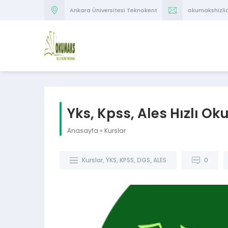
Ankara Üniversitesi Teknokent
okumakshizl
Yks, Kpss, Ales Hızlı O
Anasayfa
»
Kurslar
Kurslar
,
YKS, KPSS, DGS, ALES
0