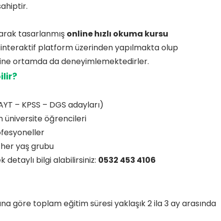
hiptir.
olarak tasarlanmış
online hızlı okuma kursu
 interaktif platform üzerinden yapılmakta olup
online ortamda da deneyimlemektedirler.
lir?
– AYT – KPSS – DGS adayları)
 üniversite öğrencileri
fesyoneller
 her yaş grubu
detaylı bilgi alabilirsiniz:
0532 453 4106
ına göre toplam eğitim süresi yaklaşık 2 ila 3 ay arasında