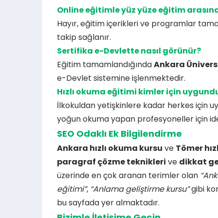
Online eğitimle yüz yüze eğitim arasın
Hayır, eğitim içerikleri ve programlar tama
takip sağlanır.
Sertifika e-Devlette nasıl görünür?
Eğitim tamamlandığında
Ankara Ünivers
e-Devlet sistemine işlenmektedir.
Hızlı okuma eğitimi kimler için uygund
İlkokuldan yetişkinlere kadar herkes için u
yoğun okuma yapan profesyoneller için ide
SEO Odaklı Ek Bilgilendirme
Ankara hızlı okuma kursu
ve
Tömer hız
paragraf çözme teknikleri
ve
dikkat ge
üzerinde en çok aranan terimler olan
“Ank
eğitimi”
,
“Anlama geliştirme kursu”
gibi ko
bu sayfada yer almaktadır.
Bizimle İletişime Geçin