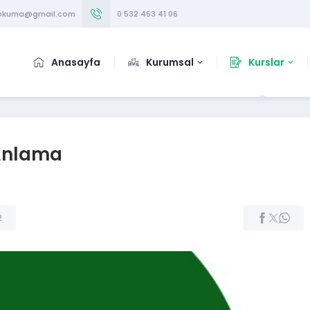
iokuma@gmail.com
0 532 453 41 06
Anasayfa
Kurumsal
Kurslar
 Anlama
2