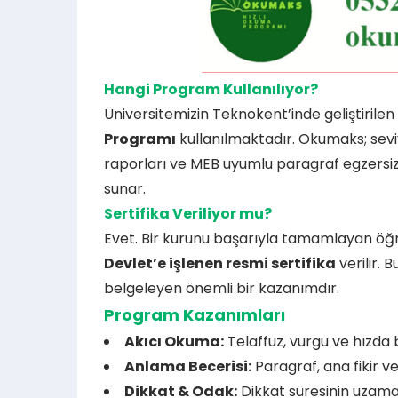
Hangi Program Kullanılıyor?
Üniversitemizin Teknokent’inde geliştirilen
Programı
kullanılmaktadır. Okumaks; seviy
raporları ve MEB uyumlu paragraf egzersizle
sunar.
Sertifika Veriliyor mu?
Evet. Bir kurunu başarıyla tamamlayan öğ
Devlet’e işlenen resmi sertifika
verilir. 
belgeleyen önemli bir kazanımdır.
Program Kazanımları
Akıcı Okuma:
Telaffuz, vurgu ve hızda b
Anlama Becerisi:
Paragraf, ana fikir ve
Dikkat & Odak:
Dikkat süresinin uzama