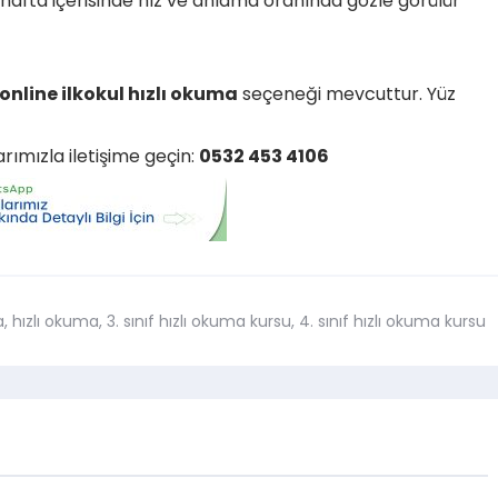
4 hafta içerisinde hız ve anlama oranında gözle görülür
online ilkokul hızlı okuma
seçeneği mevcuttur. Yüz
arımızla iletişime geçin:
0532 453 4106
a
,
hızlı okuma
,
3. sınıf hızlı okuma kursu
,
4. sınıf hızlı okuma kursu