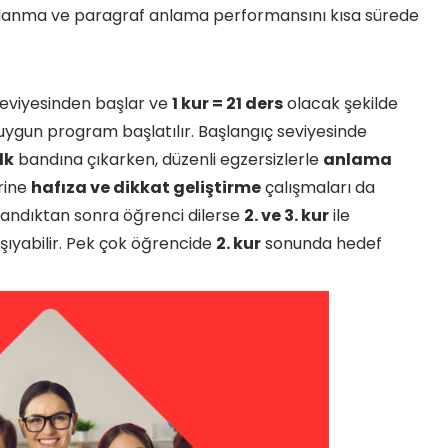
klanma ve paragraf anlama performansını kısa sürede
 seviyesinden başlar ve
1 kur = 21 ders
olacak şekilde
 uygun program başlatılır. Başlangıç seviyesinde
dk
bandına çıkarken, düzenli egzersizlerle
anlama
erine
hafıza ve dikkat geliştirme
çalışmaları da
mlandıktan sonra öğrenci dilerse
2. ve 3. kur
ile
şıyabilir. Pek çok öğrencide
2. kur
sonunda hedef