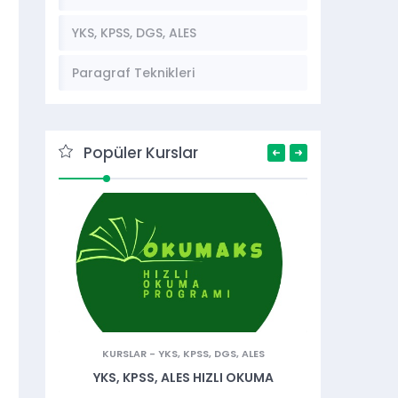
YKS, KPSS, DGS, ALES
Paragraf Teknikleri
Popüler Kurslar
HIZLI OKUMA KURSU
-
KURSLAR
HIZLI OKUM
LISE HIZLI
TÖMER HIZLI OKUMA KURSU
OKUM