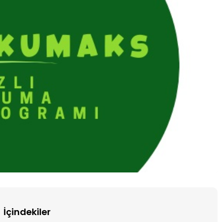
KURSLAR
-
YKS, KPSS, DGS, ALES
İçindekiler
YKS, KPSS, ALES HIZLI OKUMA