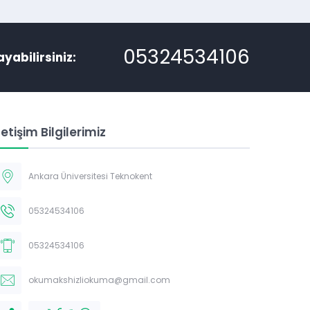
05324534106
ayabilirsiniz:
letişim Bilgilerimiz
Ankara Üniversitesi Teknokent
Müşteri Temsilcisi
05324534106
05324534106
okumakshizliokuma@gmail.com
Cevap Yaz