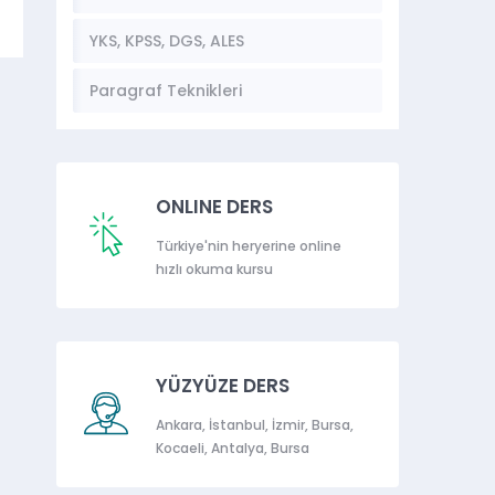
YKS, KPSS, DGS, ALES
Paragraf Teknikleri
ONLINE DERS
Türkiye'nin heryerine online
hızlı okuma kursu
YÜZYÜZE DERS
Ankara, İstanbul, İzmir, Bursa,
Kocaeli, Antalya, Bursa