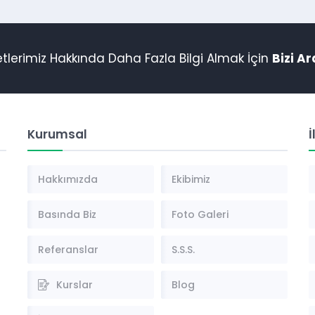
tlerimiz Hakkında Daha Fazla Bilgi Almak İçin
Bizi Ar
Kurumsal
İ
Hakkımızda
Ekibimiz
Basında Biz
Foto Galeri
Referanslar
S.S.S.
Kurslar
Blog