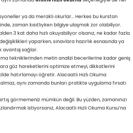
syoneller ya da meraklı okurlar… Herkes bu kurstan
nde, zaman kısıtlıyken bilgiye ulaşmak zor olabiliyor.
lden 3 kat daha hızlı okuyabiliyor olsanız, ne kadar fazla
r değişiklikleri yaparken, sınavlara hazırlık esnasında ya
k avantaj sağlar.
a tekniklerinden metin analizi becerilerine kadar geniş
lara göz hareketlerini optimize etmeyi, dikkatlerini
kilde hatırlamayı öğretir. Alacaatlı Hızlı Okuma
almaz, aynı zamanda bunları pratikte uygulama fırsatı
 artış görmemeniz mümkün değil. Bu yüzden, zamanınızı
ızlandırmak istiyorsanız, Alacaatlı Hızlı Okuma Kursu’na