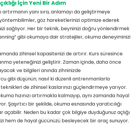
Açıklığı İçin Yeni Bir Adım
ı artırmanın yanı sıra, anlamayı da geliştirmeye
öntembilimler, göz hareketlerinizi optimize ederek
i sağlıyor. Her bir teknik, beyninizi doğru yönlendirmek
canning” gibi okumaya dair stratejiler, okuma deneyiminizi
manda zihinsel kapasitenizi de artırır. Kurs süresince
anma yeteneğinizi geliştirir. Zaman içinde, daha önce
ayacak ve bilgileri anında zihninizde
cu gibi düşünün; nasıl ki düzenli antrenmanlarla
teknikleri de zihinsel kaslarınızı güçlendirmeye yarıyor.
 okuma hızınızı artırmakla kalmayıp, aynı zamanda hayal
r. Şaşırtıcı bir şekilde, okuma esnasında yaratıcılığı
ılar açabilir. Neden bu kadar çok bilgiye duyduğunuz açlığı
nizi hem de hayal gücünüzü besleyecek bir araç sunuyor.