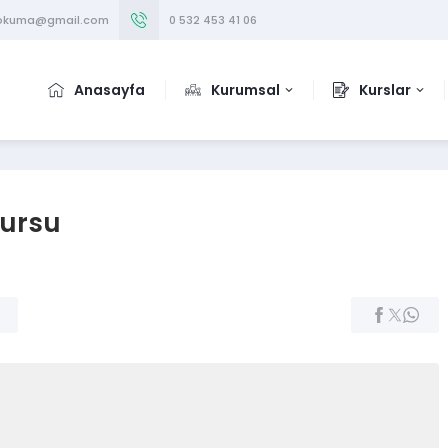
iokuma@gmail.com
0 532 453 41 06
Anasayfa
Kurumsal
Kurslar
Kursu