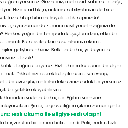
ı öğreniyorsunuz. Gözleriniz, metni sırf satır satır değil,
or. Hızınız arttıkça, anlama kabiliyetinizin de bir o
çok fazla kitap bitirme hayali, artık kapınızda!
mıyor; aynı zamanda zamanı nasıl yöneteceğinizi de
 mi? Herkes yoğun bir tempoda koşuştururken, etkili bir
önemli. Bu kurs ile okuma sürelerinizi okuma
ejiler geliştireceksiniz. Belki de birkaç yıl boyunca
şansınız olacak!
tik olduğunu biliyoruz. Hızlı okuma kursunun bir diğer
mak. Dikkatinizin sürekli dağılmasına son verip,
eta bir avcı gibi, metinlerdeki avınıza odaklanıyorsunuz.
 bir şekilde okuyabilirsiniz.
duklarından sadece birkaçıdır. Eğitim sürecine
anlayacaksın. Şimdi, bilgi avcılığına çıkma zamanı geldi!
s: Hızlı Okuma ile Bilgiye Hızlı Ulaşın!
a başvurulan bir beceri haline geldi. Peki, neden hızlı