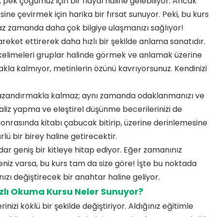
 pek çoğumuz için bir hayal haline gelebiliyor. Ancak
ine çevirmek için harika bir fırsat sunuyor. Peki, bu kurs
z zamanda daha çok bilgiye ulaşmanızı sağlıyor!
areket ettirerek daha hızlı bir şekilde anlama sanatıdır.
 kelimeleri gruplar halinde görmek ve anlamak üzerine
la kalmıyor, metinlerin özünü kavrıyorsunuz. Kendinizi
z kazandırmakla kalmaz; aynı zamanda odaklanmanızı ve
naliz yapma ve eleştirel düşünme becerilerinizi de
 sonrasında kitabı çabucak bitirip, üzerine derinlemesine
türlü bir birey haline getirecektir.
ar geniş bir kitleye hitap ediyor. Eğer zamanınız
eniz varsa, bu kurs tam da size göre! İşte bu noktada
nızı değiştirecek bir anahtar haline geliyor.
Hızlı Okuma Kursu Neler Sunuyor?
nizi köklü bir şekilde değiştiriyor. Aldığınız eğitimle