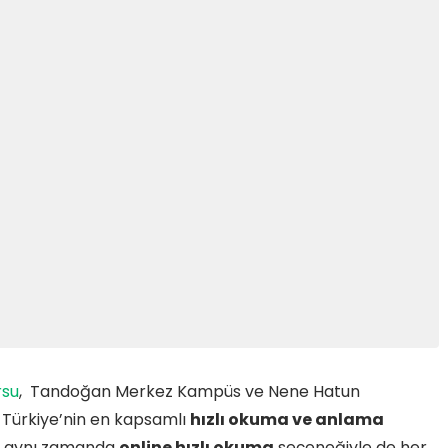
rsu
, Tandoğan Merkez Kampüs ve Nene Hatun
. Türkiye’nin en kapsamlı
hızlı okuma ve anlama
s, aynı zamanda
online hızlı okuma
seçeneğiyle de her