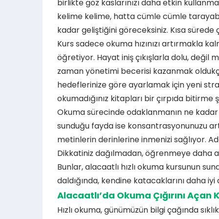
birlikte göz kaslarınızı daha etkin kullanmay
kelime kelime, hatta cümle cümle tarayabiliy
kadar geliştiğini göreceksiniz. Kısa sürede 
Kurs sadece okuma hızınızı artırmakla kal
öğretiyor. Hayat iniş çıkışlarla dolu, değil
zaman yönetimi becerisi kazanmak oldukça 
hedeflerinize göre ayarlamak için yeni strat
okumadığınız kitapları bir çırpıda bitirme 
Okuma sürecinde odaklanmanın ne kadar kri
sunduğu fayda ise konsantrasyonunuzu artır
metinlerin derinlerine inmenizi sağlıyor. Ad
Dikkatiniz dağılmadan, öğrenmeye daha açık
Bunlar, alacaatlı hızlı okuma kursunun sun
daldığında, kendine katacaklarını daha iyi 
Alacaatlı’da Okuma Çığırını Açan Kur
Hızlı okuma, günümüzün bilgi çağında sıklıkl