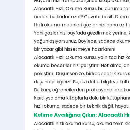
Hayatın hızlı temposu içinde kitap okumak,
Alacaatlı Hızlı Okuma Kursu, bu durumu ters
neden bu kadar özel? Cevabı basit: Daha a
Hızlı okuma, metinleri gözlerinizi daha az h
Yani gözlerinizi sayfada gezdirmek yerine,
yoğunlaşıyorsunuz. Böylece, sadece okumak
bir yazar gibi hissetmeye hazırlanın!
Alacaatlı Hızlı Okuma Kursu, yalnızca hı
okuma becerilerinizi geliştirir. Not alma, a
pekiştirir. Düşünsenize, birkaç saatlik kurs
düşünebildiğinizi! Bu, sizi daha bilgili ve kül
Bu kurs, öğrencilerden profesyonellere kad
kısıtlıysa ama kitaplarla dolu bir kütüphan
hızlı okuma, sadece bir teknik değil, hayatı
Kelime Avcılığına Çıkın: Alacaatlı 
Alacaatlı hızlı okuma kursu, okuma teknikleri