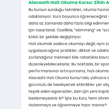
Alacaatlı
Hızlı Okuma Kursu
: Zihin 
Bu kursun sunduğu teknikler, okuma hızınız
odaklanıyor. Kurs boyunca öğreneceğiniz y
daha az zamanda daha fazla bilgi edinmeniz
için tasarlandı. Özellikle, “skimming” ve “s
köklü bir şekilde değiştiriyor.
Hızlı okumak sadece okumayı değil, aynı za
uygulayacağınız pratikler, dikkat ve odakl
zorlandığınız metinleri bile rahatlıkla kavr
düzenleyebileceksiniz. Bu noktada, bir spor
performansınızı artırıyorsanız, hızlı okuma 
Alacaatlı Hızlı Okuma Kursu’nda, yalnızca
gücünüzü de besleyecek etkinlikler yer alıyo
teşvik eden egzersizler, sizin için yeni kap
beslemeyesiniz ki? İşte bu kurs, hem zihni
Hızlanmaya ve öğrenmeye hazır mısınız?