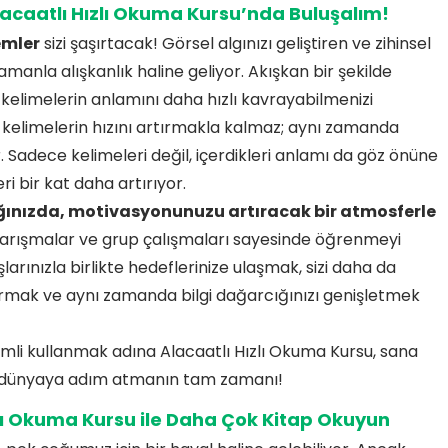
Alacaatlı Hızlı Okuma Kursu’nda Buluşalım!
emler
sizi şaşırtacak! Görsel algınızı geliştiren ve zihinsel
amanla alışkanlık haline geliyor. Akışkan bir şekilde
 kelimelerin anlamını daha hızlı kavrayabilmenizi
 kelimelerin hızını artırmakla kalmaz; aynı zamanda
. Sadece kelimeleri değil, içerdikleri anlamı da göz önüne
 bir kat daha artırıyor.
ığınızda, motivasyonunuzu artıracak bir atmosferle
 yarışmalar ve grup çalışmaları sayesinde öğrenmeyi
larınızla birlikte hedeflerinize ulaşmak, sizi daha da
urmak ve aynı zamanda bilgi dağarcığınızı genişletmek
imli kullanmak adına Alacaatlı Hızlı Okuma Kursu, sana
ir dünyaya adım atmanın tam zamanı!
zlı Okuma Kursu ile Daha Çok Kitap Okuyun