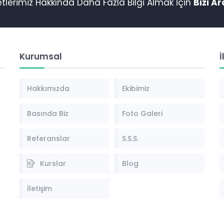
tlerimiz Hakkında Daha Fazla Bilgi Almak İçin
Bizi Ar
Kurumsal
İ
Hakkımızda
Ekibimiz
Basında Biz
Foto Galeri
Referanslar
S.S.S.
Kurslar
Blog
İletişim