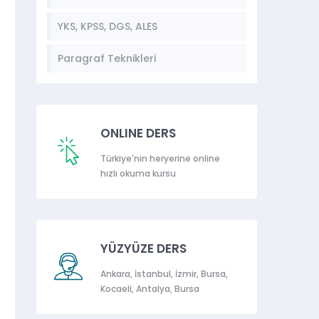
YKS, KPSS, DGS, ALES
Paragraf Teknikleri
ONLINE DERS
Türkiye'nin heryerine online
hızlı okuma kursu
YÜZYÜZE DERS
Ankara, İstanbul, İzmir, Bursa,
Kocaeli, Antalya, Bursa