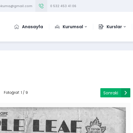
iokuma@gmail.com
0 532 453 41 06
Anasayfa
Kurumsal
Kurslar
Sonraki
Fotoğraf: 1 / 9