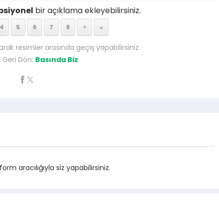
psiyonel
bir açıklama ekleyebilirsiniz.
4
5
6
7
8
>
»
arak resimler arasında geçiş yapabilirsiniz.
 Geri Dön:
Basında Biz
m aracılığıyla siz yapabilirsiniz.