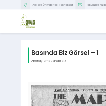
Ankara Üniversitesi Teknokent
okumakshizl
Basında Biz Görsel – 1
Anasayfa
»
Basında Biz