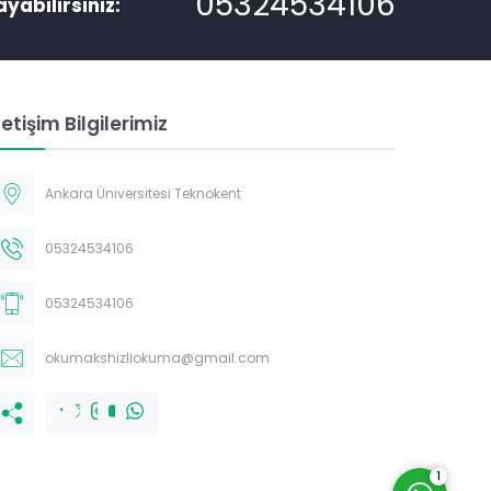
05324534106
ayabilirsiniz:
letişim Bilgilerimiz
Ankara Üniversitesi Teknokent
Müşteri Temsilcisi
05324534106
05324534106
okumakshizliokuma@gmail.com
Cevap Yaz
1