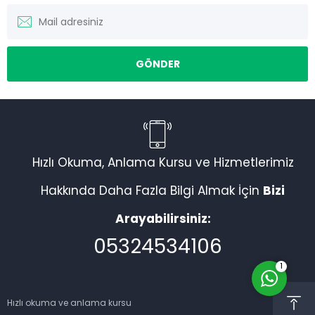
Müşteri Temsilcisi
Hızlı Okuma, Anlama Kursu ve Hizmetlerimiz
Hakkında Daha Fazla Bilgi Almak İçin
Bizi
Arayabilirsiniz:
Cevap Yaz
05324534106
1
Hızlı okuma ve anlama kursu