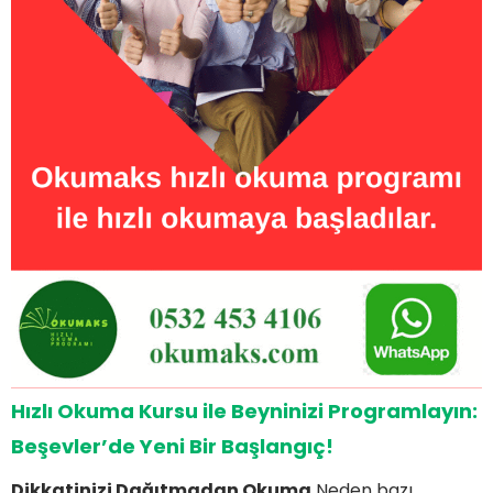
Sıkça Sorulan Sorular
Hızlı Okuma Kursuna Kimler Katılabilir?
Kurs Ücretleri ve Ödeme Seçenekleri Nelerdir?
Beşevler Hızlı Okuma Kursu Nedir?
Beşevler Hızlı Okuma Kursu Süresi Ne Kadardır?
Hızlı Okuma Eğitiminin Faydaları Nelerdir?
Hızlı Okuma Kursu ile Beyninizi Programlayın:
Beşevler’de Yeni Bir Başlangıç!
Dikkatinizi Dağıtmadan Okuma
Neden bazı