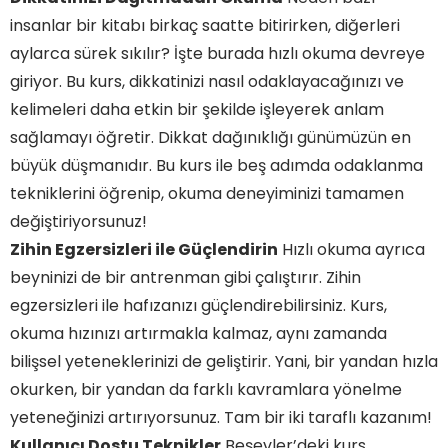
insanlar bir kitabı birkaç saatte bitirirken, diğerleri
aylarca sürek sıkılır? İşte burada hızlı okuma devreye
giriyor. Bu kurs, dikkatinizi nasıl odaklayacağınızı ve
kelimeleri daha etkin bir şekilde işleyerek anlam
sağlamayı öğretir. Dikkat dağınıklığı günümüzün en
büyük düşmanıdır. Bu kurs ile beş adımda odaklanma
tekniklerini öğrenip, okuma deneyiminizi tamamen
değiştiriyorsunuz!
Zihin Egzersizleri ile Güçlendirin
Hızlı okuma ayrıca
beyninizi de bir antrenman gibi çalıştırır. Zihin
egzersizleri ile hafızanızı güçlendirebilirsiniz. Kurs,
okuma hızınızı artırmakla kalmaz, aynı zamanda
bilişsel yeteneklerinizi de geliştirir. Yani, bir yandan hızla
okurken, bir yandan da farklı kavramlara yönelme
yeteneğinizi artırıyorsunuz. Tam bir iki taraflı kazanım!
Kullanıcı Dostu Teknikler
Beşevler’deki kurs,