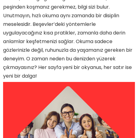
peşinden koşmanız gerekmez, bilgi sizi bulur.
Unutmayın, hızlı okuma aynı zamanda bir disiplin
meselesidir. Beşevler’deki yöntemlerle
uygulayacağınız kısa pratikler, zamanla daha derin
anlamlar keşfetmenizi sağlar. Okuma sadece
gözlerinizle değil, ruhunuzla da yaşamanız gereken bir
deneyim. O zaman neden bu denizden yüzerek
çıkmayasınız? Her sayfa yeni bir okyanus, her satır ise
yeni bir dalga!
Zamanın Önünde: Beşevler Hızlı Okuma Kursu ile
Okuma Hızınızı Katlayın!
Kelime Denizinde Yüzün: Beşevler'deki Hızlı
Okuma Sırları
Hızlı Okuma Kursu ile Beyninizi Programlayın:
Beşevler'de Yeni Bir Başlangıç!
Beşevler Hızlı Okuma Kursu: Okuma Yeteneğinizi
İkiye Katlamanın Yolu