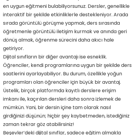
Dijital Sınıflar Beşevler'de Kapılarını Açıyor: Online
en uygun eğitmeni bulabiliyorsunuz. Dersler, genellikle
Özel Ders Fırsatları!
interaktif bir şekilde etkinliklerle destekleniyor. Arada
Evden Çıkmadan Başarıya Ulaşın: Beşevler'deki
Online Özel Dersler
sırada görüntülü görüşme yapmak, ders sırasında
Beşevler'de Öğrenme Deneyimini Değiştiren
öğretmenle görüntülü iletişim kurmak ve anında geri
Online Özel Ders Seçenekleri!
Sıkça Sorulan Sorular
dönüş almak, öğrenme sürecini daha akıcı hale
getiriyor.
Hangi Dersler Online Olarak Sunuluyor?
Beşevler Online Özel Ders Nedir?
Dijital sınıfların bir diğer avantajı ise esneklik.
Online Özel Ders Ücretleri Ne Kadar?
Öğrenciler, kendi programlarına uygun bir şekilde ders
Eğitimde Online Dersin Avantajları Nelerdir?
saatlerini ayarlayabiliyor. Bu durum, özellikle yoğun
Online Özel Dersi Nasıl Alabilirim?
programları olan öğrenciler için büyük bir avantaj.
Üstelik, birçok platformda kayıtlı derslere erişim
imkanı ile, kaçırılan dersleri daha sonra izlemek de
mümkün. Yani, bir dersin içine tam olarak nasıl
girdiğinizi düşünün; hiçbir şey kaybetmeden, istediğiniz
zaman tekrar göz atabilirsiniz!
Beşevler’deki dijital sınıflar, sadece eğitim almakla