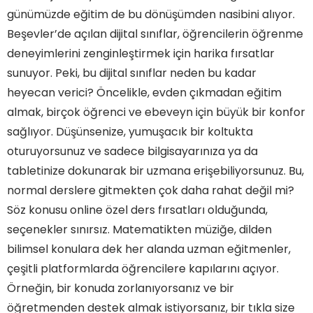
günümüzde eğitim de bu dönüşümden nasibini alıyor.
Beşevler’de açılan dijital sınıflar, öğrencilerin öğrenme
deneyimlerini zenginleştirmek için harika fırsatlar
sunuyor. Peki, bu dijital sınıflar neden bu kadar
heyecan verici? Öncelikle, evden çıkmadan eğitim
almak, birçok öğrenci ve ebeveyn için büyük bir konfor
sağlıyor. Düşünsenize, yumuşacık bir koltukta
oturuyorsunuz ve sadece bilgisayarınıza ya da
tabletinize dokunarak bir uzmana erişebiliyorsunuz. Bu,
normal derslere gitmekten çok daha rahat değil mi?
Söz konusu online özel ders fırsatları olduğunda,
seçenekler sınırsız. Matematikten müziğe, dilden
bilimsel konulara dek her alanda uzman eğitmenler,
çeşitli platformlarda öğrencilere kapılarını açıyor.
Hızlı Okuma Programına Nasıl Katılabilirim?
Örneğin, bir konuda zorlanıyorsanız ve bir
Beşevler'de Eğitimde Devrim: Online Özel
öğretmenden destek almak istiyorsanız, bir tıkla size
Derslerle Tanışın!