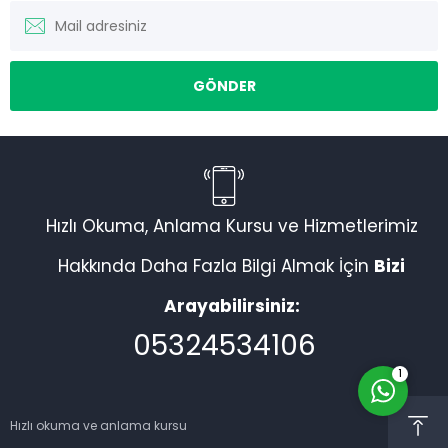
Müşteri Temsilcisi
Hızlı Okuma, Anlama Kursu ve Hizmetlerimiz
Hakkında Daha Fazla Bilgi Almak İçin
Bizi
Arayabilirsiniz:
Cevap Yaz
05324534106
1
Hızlı okuma ve anlama kursu