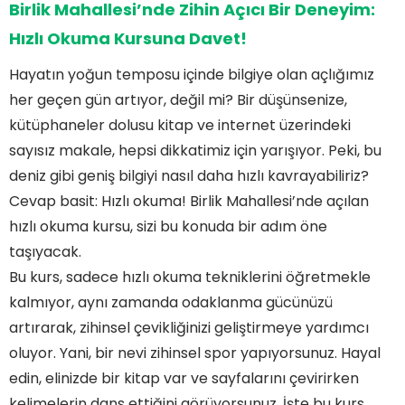
Birlik Mahallesi’nde Zihin Açıcı Bir Deneyim:
Hızlı Okuma Kursu
na Davet!
Hayatın yoğun temposu içinde bilgiye olan açlığımız
her geçen gün artıyor, değil mi? Bir düşünsenize,
kütüphaneler dolusu kitap ve internet üzerindeki
sayısız makale, hepsi dikkatimiz için yarışıyor. Peki, bu
deniz gibi geniş bilgiyi nasıl daha hızlı kavrayabiliriz?
Cevap basit: Hızlı okuma! Birlik Mahallesi’nde açılan
hızlı okuma kursu, sizi bu konuda bir adım öne
taşıyacak.
Bu kurs, sadece hızlı okuma tekniklerini öğretmekle
kalmıyor, aynı zamanda odaklanma gücünüzü
artırarak, zihinsel çevikliğinizi geliştirmeye yardımcı
oluyor. Yani, bir nevi zihinsel spor yapıyorsunuz. Hayal
edin, elinizde bir kitap var ve sayfalarını çevirirken
kelimelerin dans ettiğini görüyorsunuz. İşte bu kurs