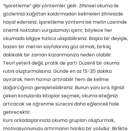
“işaretleme” gibi yöntemler gelir. Zihinsel okuma ile
gözlerinizi kağıttan kaldırmadan kelimeleri zihninizde
hayal edersiniz. İşaretleme yöntemi ise metin üzerinde
önemli noktaları vurgulamayı içerir; böylece her
okumada bilgiye hızlıca ulaşabilirsiniz. Başka bir deyişle,
bazen bir metnin sayfalarına göz atmak, birkaç
dakikalık bir zaman kazanmanıza neden olabilir.
Teori yeterli değil, pratik de şart! Düzenli bir okuma
rutini oluşturmalısınız. Günde en az 15-20 dakika
Birlik Mahallesi'nde Zihin Açıcı Bir Deneyim: Hızlı
Okuma Kursuna Davet!
ayırarak, hem hızınızı artırabilir hem de kelime
Hızlı Okuma ile Hayatınızı Değiştirin: Birlik
dağarcığınızı genişletebilirsiniz. Bunun yanı sıra, ilginizi
Mahallesi'nde Yeni Fırsatlar
Birlik Mahallesi'nde Okuma Hızınızı Artırmanın
çeken konularda kitaplar seçmek, okuma isteğinizi
Yolları: Kurs Detayları
artıracak ve öğrenme sürecini daha eğlenceli hale
Bilgiye Hızla Ulaşmanın Anahtarı: Birlik Mahallesi
getirecektir.
Hızlı Okuma Kursu
Hayalinizdeki Okuma Hızına Ulaşın: Birlik
Kurs arkadaşlarınızla okuma grupları oluşturmak,
Mahallesi’ndeki Eğlenceli Kurs!
motivasyonunuzu artırmanın harika bir yoludur. Birlikte
Zamanı Geride Bırakın: Birlik Mahallesi'ndeki Hızlı