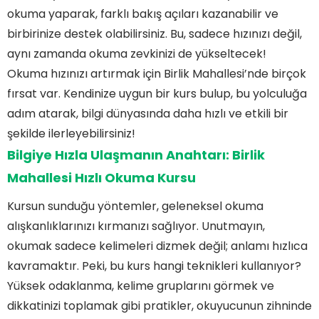
Okuma Kursu ile Tanışın!
okuma yaparak, farklı bakış açıları kazanabilir ve
Okuma Alışkanlıklarınızı Yenileyin: Birlik
birbirinize destek olabilirsiniz. Bu, sadece hızınızı değil,
Mahallesi'nde Hızlı Okuma Eğitimi
Sıkça Sorulan Sorular
aynı zamanda okuma zevkinizi de yükseltecek!
Okuma hızınızı artırmak için Birlik Mahallesi’nde birçok
Hızlı Okuma Yöntemleri Nelerdir?
Hızlı Okuma Kursuna Kimler Katılabilir?
fırsat var. Kendinize uygun bir kurs bulup, bu yolculuğa
Başarı Garantisi Var Mı?
adım atarak, bilgi dünyasında daha hızlı ve etkili bir
Birlik Mahallesi Hızlı Okuma Kursu Nedir?
Kurs Süresi ve Ücreti Nasıldır?
şekilde ilerleyebilirsiniz!
Bilgiye Hızla Ulaşmanın Anahtarı: Birlik
Mahallesi Hızlı Okuma Kursu
Kursun sunduğu yöntemler, geleneksel okuma
alışkanlıklarınızı kırmanızı sağlıyor. Unutmayın,
okumak sadece kelimeleri dizmek değil; anlamı hızlıca
kavramaktır. Peki, bu kurs hangi teknikleri kullanıyor?
Yüksek odaklanma, kelime gruplarını görmek ve
dikkatinizi toplamak gibi pratikler, okuyucunun zihninde