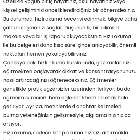
Özellikle yoğun bir iş hayatınız, okul hayatınız veya
Ankara Üniversitesi Tömer Hızlı Okuma Kursu
kişisel gelişiminizi önceliklendirdiğiniz bir dönemdesiniz.
Çankaya'da Zamanı İyileştiren Beceriler: Hızlı
Okuma Kursunun Avantajları
Bu durumda, hızlı okuma becerisi edinmek, bilgiye daha
Okuma Hızınızı İkiye Katlamak Mümkün: Çankaya
çabuk ulaşmanızı sağlar. Düşünün ki, bir bilimsel
Hızlı Okuma Kursuna Davet
Sadece Bir Ayda Daha Etkili Bir Okuyucu Olun:
makale veya bir iş raporu okuyacaksınız. Hızlı okuma
Çankaya’da Hızlı Okuma Eğitimi
ile bu belgeleri daha kısa süre içinde anlayabilir, önemli
Okuma Alışkanlıklarınıza Yeni Bir Soluk: Çankaya
Hızlı Okuma Kursu Deneyimi
noktaları hemen yakalayabilirsiniz.
Çankaya’nın En İyi Hızlı Okuma Eğitmenleriyle
Çankaya’daki hızlı okuma kurslarında, göz kaslarınızı
Tanışın: Daha Hızlı ve Akıllıca Okuyun!
eğitmekten başlayarak dikkat ve konsantrasyonunuzu
Sıkça Sorulan Sorular
nasıl artıracağınızı öğreneceksiniz. Eğitmenler
Çankaya Hızlı Okuma Kursu'na nasıl
genellikle pratik egzersizler üzerinden ilerliyor, bu da
katılabilirim?
Kursun süresi ve fiyatları nedir?
öğrenim sürecinizi hem eğlenceli hem de etkili hale
Hızlı okuma kursu kimler için uygundur?
getiriyor. Ayrıca, metinlerdeki anahtar kelimeleri
Kurs sonunda elde edilecek beceriler nelerdir?
Hızlı okuma tekniği ne kadar etkili?
bulma yeteneğinizin gelişmesiyle, algılama hızınız da
artıyor.
Hızlı okuma, sadece kitap okuma hızınızı artırmakla