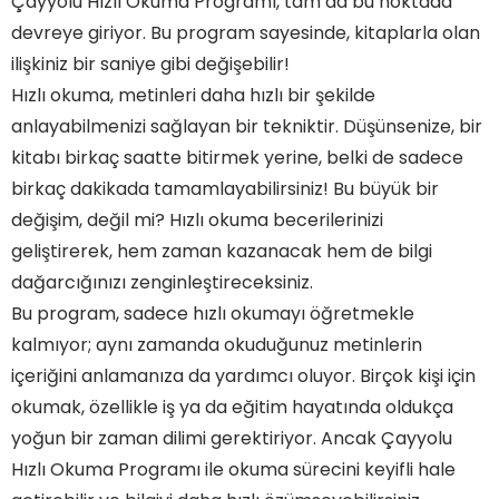
Çayyolu Hızlı Okuma Programı, tam da bu noktada
devreye giriyor. Bu program sayesinde, kitaplarla olan
ilişkiniz bir saniye gibi değişebilir!
Hızlı okuma, metinleri daha hızlı bir şekilde
anlayabilmenizi sağlayan bir tekniktir. Düşünsenize, bir
kitabı birkaç saatte bitirmek yerine, belki de sadece
birkaç dakikada tamamlayabilirsiniz! Bu büyük bir
Zamanı Daha Verimli Kullanmak: Çayyolu Hızlı
Okuma Programı ile Tanışın!
değişim, değil mi? Hızlı okuma becerilerinizi
Gözlerinizi Açın! Çayyolu'nda Hızlı Okuma Devrimi
geliştirerek, hem zaman kazanacak hem de bilgi
Başlıyor
Saniyelerle Kitaplar: Çayyolu Hızlı Okuma
dağarcığınızı zenginleştireceksiniz.
Programı ile Okuma Alışkanlığınızı Değiştirin
Bu program, sadece hızlı okumayı öğretmekle
Çayyolu'nda Bilgiye Hızla Ulaşmanın Yolu: Hızlı
Okuma Teknikleri
kalmıyor; aynı zamanda okuduğunuz metinlerin
Okuma Sürecinizi Hızlandırın: Çayyolu Hızlı
içeriğini anlamanıza da yardımcı oluyor. Birçok kişi için
Okuma Programı’na Kayıt Olun!
Çayyolu Hızlı Okuma Programı: Öğrenmeyi
okumak, özellikle iş ya da eğitim hayatında oldukça
Eğlenceli Hale Getiren Bir Deneyim
yoğun bir zaman dilimi gerektiriyor. Ancak Çayyolu
Sıkça Sorulan Sorular
Hızlı Okuma Programı ile okuma sürecini keyifli hale
Hızlı Okuma Programına Kimler Katılabilir?