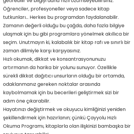
getirebilir ve bilgiyi daha hızlı özümseyebilirsiniz.
Hızlı Okuma Programından Ne Gibi Faydalar
Öğrenciler, profesyoneller veya sadece kitap
Elde Edebilirim?
Kursa Kaydolmak İçin Hangi Adımları
tutkunları… Herkes bu programdan faydalanabilir.
İzlemeliyim?
Zamanın değerli olduğu bu çağda, daha fazla bilgiye
Eğitimin Süresi ve İçeriği Nasıldır?
Çayyolu Hızlı Okuma Programı Nedir?
ulaşmak için bu gibi programlara yönelmek akıllıca bir
seçim. Unutmayın ki, kalabalık bir kitap rafı ve sınırlı bir
zaman dilimiyle karşı karşıyasınız.
Hızlı okumak, dikkat ve konsantrasyonunuzu
artırmanın da harika bir yolunu sunuyor. Özellikle
sürekli dikkat dağıtıcı unsurların olduğu bir ortamda,
odaklanmanız gereken noktalar arasında
kaybolmamak için bu becerileri geliştirmek sizi bir
adım öne çıkarabilir.
Hayatınızı değiştirmek ve okuyucu kimliğinizi yeniden
şekillendirmek için hazırlanın; çünkü Çayyolu Hızlı
Okuma Programı, kitaplarla olan ilişkinizi bambaşka bir