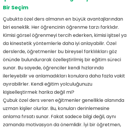
Bir Seçim
Çubukta özel ders almanın en büyük avantajlarından
biri esneklik. Her öğrencinin öğrenme tarzı farklıdır.
Kimisi görsel öğrenmeyi tercih ederken, kimisi işitsel ya
da kinestetik yöntemlerle daha iyi anlayabilir. Özel
derslerde, öğretmenler bu bireysel farklılıkları göz
önünde bulundurarak özelleştirilmiş bir eğitim süreci
sunar. Bu sayede, öğrenciler kendi hızlarında
ilerleyebilir ve anlamadıkları konulara daha fazla vakit
ayırabilirler. Kendi eğitim yolculuğunuzu
kişiselleştirmek harika değil mi?
Çubuk özel ders veren eğitmenler genellikle alanında
Hızlı Okuma Programına Nasıl Katılabilirim?
Çubuk’ta Başarıya Giden Yol: Özel Dersin
uzman kişiler olurlar. Bu, konuları derinlemesine
Avantajları
anlama fırsatı sunar. Fakat sadece bilgi değil, aynı
Eğitimde Fark Yaratacak: Çubuk’ta Özel Ders
Deneyimleri
zamanda motivasyon da önemlidir. İyi bir öğretmen,
Çubuk Özel Ders: Geleceğinizi Şekillendiren Bir