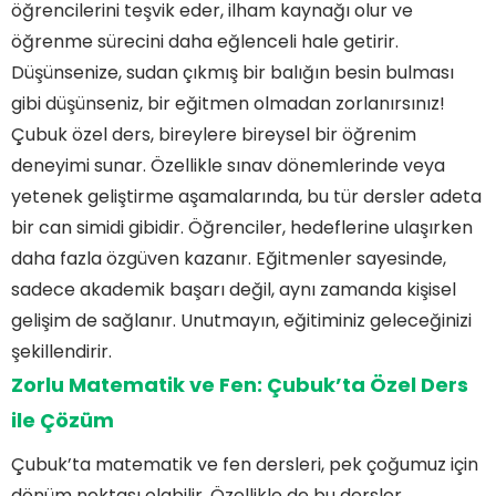
öğrencilerini teşvik eder, ilham kaynağı olur ve
Seçim
öğrenme sürecini daha eğlenceli hale getirir.
Zorlu Matematik ve Fen: Çubuk’ta Özel Ders ile
Çözüm
Düşünsenize, sudan çıkmış bir balığın besin bulması
Çubuk’ta Eğitimde Yeni Bir Dönem: Özel Dersin
gibi düşünseniz, bir eğitmen olmadan zorlanırsınız!
Gücü
Sınav Stresine Son! Çubuk’taki Özel Ders
Çubuk özel ders, bireylere bireysel bir öğrenim
Seçenekleri
deneyimi sunar. Özellikle sınav dönemlerinde veya
Sıkça Sorulan Sorular
yetenek geliştirme aşamalarında, bu tür dersler adeta
Çubuk Özel Ders Nedir?
bir can simidi gibidir. Öğrenciler, hedeflerine ulaşırken
Çubuk’ta Hangi Eğitmenler Mevcuttur?
Hangi Konularda Özel Ders Alabilirim?
daha fazla özgüven kazanır. Eğitmenler sayesinde,
Özel Ders Ücretleri Ne Kadar?
sadece akademik başarı değil, aynı zamanda kişisel
Özel Ders Almanın Avantajları Nelerdir?
gelişim de sağlanır. Unutmayın, eğitiminiz geleceğinizi
şekillendirir.
Zorlu Matematik ve Fen: Çubuk’ta Özel Ders
ile Çözüm
Çubuk’ta matematik ve fen dersleri, pek çoğumuz için
dönüm noktası olabilir. Özellikle de bu dersler,