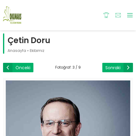
Çetin Doru
Anasayfa
»
Ekibimiz
Önceki
Sonraki
Fotoğraf: 3 / 9