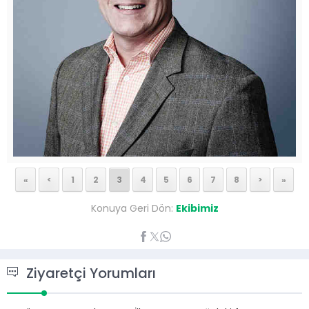
«
<
1
2
3
4
5
6
7
8
>
»
Konuya Geri Dön:
Ekibimiz
Ziyaretçi Yorumları