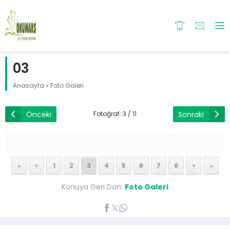
03
Anasayfa
»
Foto Galeri
Önceki
Sonraki
Fotoğraf: 3 / 11
«
<
1
2
3
4
5
6
7
8
>
»
Konuya Geri Dön:
Foto Galeri