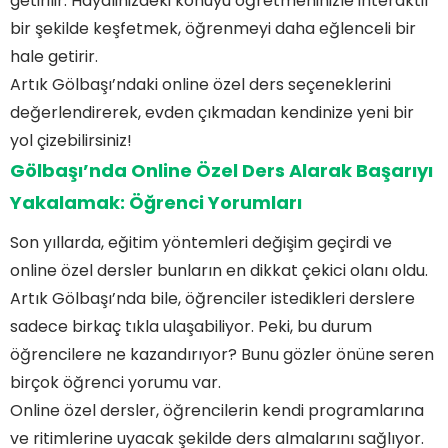
getirilir. Hayalinizdeki konuyu öğretmeninizle interaktif
bir şekilde keşfetmek, öğrenmeyi daha eğlenceli bir
hale getirir.
Artık Gölbaşı’ndaki online özel ders seçeneklerini
değerlendirerek, evden çıkmadan kendinize yeni bir
Hızlı Okuma Programına Nasıl Katılabilirim?
yol çizebilirsiniz!
Gölbaşı'nda Eğitim İhtiyaçlarınıza Özel: Online
Derslerle Başarıya Ulaşın!
Gölbaşı’nda Online Özel Ders Alarak Başarıyı
Evden Çıkmadan Öğrenin: Gölbaşı Online Özel
Yakalamak: Öğrenci Yorumları
Ders Seçenekleri!
Gölbaşı’nda Online Özel Ders Alarak Başarıyı
Yakalamak: Öğrenci Yorumları
Son yıllarda, eğitim yöntemleri değişim geçirdi ve
Eğitimde Yeni Dönem: Gölbaşı'nın Online Özel
online özel dersler bunların en dikkat çekici olanı oldu.
Ders Fırsatları Nelerdir?
Sıkça Sorulan Sorular
Artık Gölbaşı’nda bile, öğrenciler istedikleri derslere
sadece birkaç tıkla ulaşabiliyor. Peki, bu durum
Gölbaşı'nda Hangi Konularda Online Özel Ders
öğrencilere ne kazandırıyor? Bunu gözler önüne seren
Alabilirim?
Online Özel Ders Ücretleri Ne Kadardır?
birçok öğrenci yorumu var.
Gölbaşı Online Özel Ders Nedir?
Online özel dersler, öğrencilerin kendi programlarına
Gölbaşı Online Özel Ders İçin Hangi Platformlar
Kullanılıyor?
ve ritimlerine uyacak şekilde ders almalarını sağlıyor.