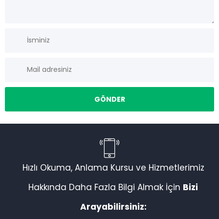
Müşteri Temsilcisi
Hızlı Okuma, Anlama Kursu ve Hizmetlerimiz
Hakkında Daha Fazla Bilgi Almak İçin
Bizi
Arayabilirsiniz:
Cevap Yaz