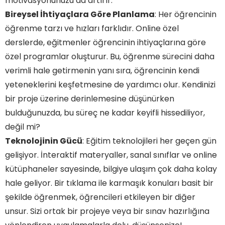
motivasyonunuzu da artırır.
Hangi Konularda Online Özel Ders Alabilirim?
Bireysel İhtiyaçlara Göre Planlama
: Her öğrencinin
Online Özel Ders Saatleri ve Programı Nasıldır?
öğrenme tarzı ve hızları farklıdır. Online özel
Hangi Öğretmenlerle Online Özel Ders
Yapabilirim?
derslerde, eğitmenler öğrencinin ihtiyaçlarına göre
Online Özel Ders Fiyatları Nasıldır?
özel programlar oluşturur. Bu, öğrenme sürecini daha
verimli hale getirmenin yanı sıra, öğrencinin kendi
yeteneklerini keşfetmesine de yardımcı olur. Kendinizi
bir proje üzerine derinlemesine düşünürken
bulduğunuzda, bu süreç ne kadar keyifli hissediliyor,
değil mi?
Teknolojinin Gücü
: Eğitim teknolojileri her geçen gün
gelişiyor. İnteraktif materyaller, sanal sınıflar ve online
kütüphaneler sayesinde, bilgiye ulaşım çok daha kolay
hale geliyor. Bir tıklama ile karmaşık konuları basit bir
şekilde öğrenmek, öğrencileri etkileyen bir diğer
unsur. Sizi ortak bir projeye veya bir sınav hazırlığına