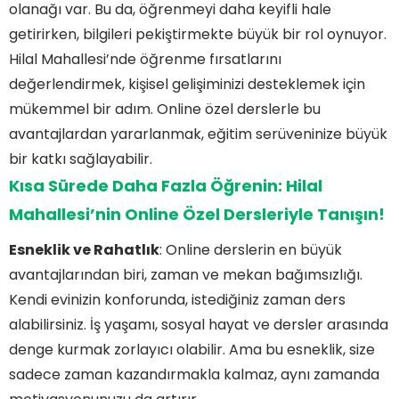
olanağı var. Bu da, öğrenmeyi daha keyifli hale
getirirken, bilgileri pekiştirmekte büyük bir rol oynuyor.
Hilal Mahallesi’nde öğrenme fırsatlarını
değerlendirmek, kişisel gelişiminizi desteklemek için
Hızlı Okuma Programına Nasıl Katılabilirim?
mükemmel bir adım. Online özel derslerle bu
Özel Dersle Başarıyı Yakalayın
Hilal Mahallesi'nde Eğitim Devrimi: Online Özel
avantajlardan yararlanmak, eğitim serüveninize büyük
Derslerle Başarıyı Yakalayın!
bir katkı sağlayabilir.
Evinizden Çıkmadan Eğitim: Hilal Mahallesi'nde
Online Özel Ders İmkanları
Kısa Sürede Daha Fazla Öğrenin: Hilal
Hilal Mahallesi'nde Öğrenme Fırsatları: Online
Özel Derse Geçişin Avantajları
Mahallesi’nin Online Özel Dersleriyle Tanışın!
Kısa Sürede Daha Fazla Öğrenin: Hilal
Mahallesi'nin Online Özel Dersleriyle Tanışın!
Esneklik ve Rahatlık
: Online derslerin en büyük
Pandemi Sonrası Eğitimde Yeni Dönem: Hilal
avantajlarından biri, zaman ve mekan bağımsızlığı.
Mahallesi'nde Online Özel Dersin Yükselişi
Hilal Mahallesi'nde Eğitim Artık Dijital: Online Özel
Kendi evinizin konforunda, istediğiniz zaman ders
Dersle Geleceği Yakalayın!
alabilirsiniz. İş yaşamı, sosyal hayat ve dersler arasında
Başarıya Giden Yol: Hilal Mahallesi'nde Online
Özel Ders Tecrübeleri
denge kurmak zorlayıcı olabilir. Ama bu esneklik, size
Sıkça Sorulan Sorular
sadece zaman kazandırmakla kalmaz, aynı zamanda
Hilal Mahallesi'nde Online Özel Ders Nasıl Alınır?