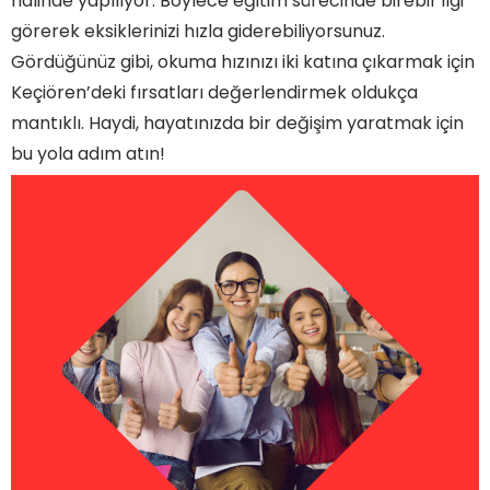
halinde yapılıyor. Böylece eğitim sürecinde birebir ilgi
görerek eksiklerinizi hızla giderebiliyorsunuz.
Gördüğünüz gibi, okuma hızınızı iki katına çıkarmak için
Keçiören’deki fırsatları değerlendirmek oldukça
mantıklı. Haydi, hayatınızda bir değişim yaratmak için
bu yola adım atın!
Keçiören'de Zihin Açan Eğitim: Hızlı Okuma
Kursuna Katılın!
Okuma Hızınızı İkiye Katlamak İçin Keçiören'deki
Kurs Fırsatı
Keçiören Hızlı Okuma Kursu: Zamanı Yönetmenin
Yolu!
Kelime Avcılığı: Keçiören Hızlı Okuma Kursuna
Dair Her Şey!
Sıkça Sorulan Sorular
Kurs Süresi ve Ücretleri Nelerdir?