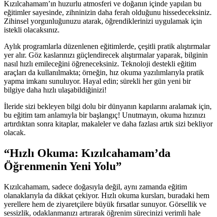
Kızılcahamam’ın huzurlu atmosferi ve doğanın içinde yapılan bu
eğitimler sayesinde, zihninizin daha ferah olduğunu hissedeceksiniz.
Zihinsel yorgunluğunuzu atarak, öğrendiklerinizi uygulamak için
istekli olacaksınız.
Aylık programlarla düzenlenen eğitimlerde, çeşitli pratik alıştırmalar
yer alır. Göz kaslarınızı güçlendirecek alıştırmalar yaparak, bilginin
nasıl hızlı emileceğini öğreneceksiniz. Teknoloji destekli eğitim
araçları da kullanılmakta; örneğin, hız okuma yazılımlarıyla pratik
yapma imkanı sunuluyor. Hayal edin; sürekli her gün yeni bir
bilgiye daha hızlı ulaşabildiğinizi!
İleride sizi bekleyen bilgi dolu bir dünyanın kapılarını aralamak için,
bu eğitim tam anlamıyla bir başlangıç! Unutmayın, okuma hızınızı
artırdıktan sonra kitaplar, makaleler ve daha fazlası artık sizi bekliyor
olacak.
“Hızlı Okuma: Kızılcahamam’da
Öğrenmenin Yeni Yolu”
Kızılcahamam, sadece doğasıyla değil, aynı zamanda eğitim
olanaklarıyla da dikkat çekiyor. Hızlı okuma kursları, buradaki hem
yerellere hem de ziyaretçilere büyük fırsatlar sunuyor. Görsellik ve
sessizlik, odaklanmanızı artırarak öğrenim sürecinizi verimli hale