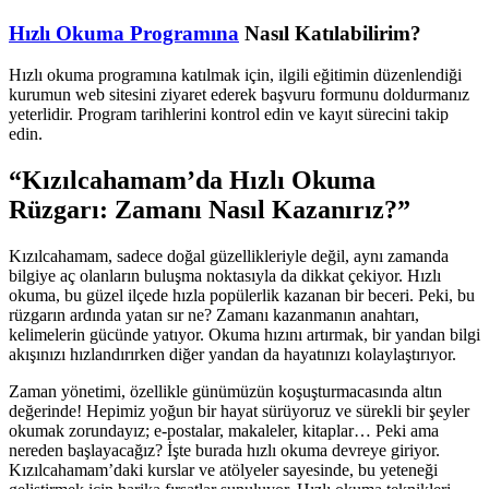
Hızlı Okuma Programına
Nasıl Katılabilirim?
Hızlı okuma programına katılmak için, ilgili eğitimin düzenlendiği
kurumun web sitesini ziyaret ederek başvuru formunu doldurmanız
yeterlidir. Program tarihlerini kontrol edin ve kayıt sürecini takip
edin.
“Kızılcahamam’da Hızlı Okuma
Rüzgarı: Zamanı Nasıl Kazanırız?”
Kızılcahamam, sadece doğal güzellikleriyle değil, aynı zamanda
bilgiye aç olanların buluşma noktasıyla da dikkat çekiyor. Hızlı
okuma, bu güzel ilçede hızla popülerlik kazanan bir beceri. Peki, bu
rüzgarın ardında yatan sır ne? Zamanı kazanmanın anahtarı,
kelimelerin gücünde yatıyor. Okuma hızını artırmak, bir yandan bilgi
akışınızı hızlandırırken diğer yandan da hayatınızı kolaylaştırıyor.
Zaman yönetimi, özellikle günümüzün koşuşturmacasında altın
değerinde! Hepimiz yoğun bir hayat sürüyoruz ve sürekli bir şeyler
okumak zorundayız; e-postalar, makaleler, kitaplar… Peki ama
nereden başlayacağız? İşte burada hızlı okuma devreye giriyor.
Kızılcahamam’daki kurslar ve atölyeler sayesinde, bu yeteneği