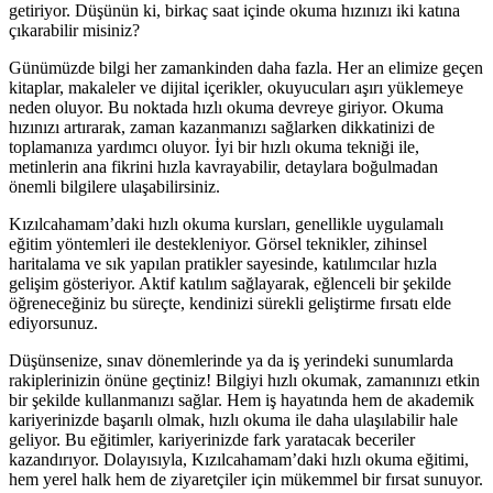
getiriyor. Düşünün ki, birkaç saat içinde okuma hızınızı iki katına
çıkarabilir misiniz?
Günümüzde bilgi her zamankinden daha fazla. Her an elimize geçen
kitaplar, makaleler ve dijital içerikler, okuyucuları aşırı yüklemeye
neden oluyor. Bu noktada hızlı okuma devreye giriyor. Okuma
hızınızı artırarak, zaman kazanmanızı sağlarken dikkatinizi de
toplamanıza yardımcı oluyor. İyi bir hızlı okuma tekniği ile,
metinlerin ana fikrini hızla kavrayabilir, detaylara boğulmadan
önemli bilgilere ulaşabilirsiniz.
Kızılcahamam’daki hızlı okuma kursları, genellikle uygulamalı
eğitim yöntemleri ile destekleniyor. Görsel teknikler, zihinsel
haritalama ve sık yapılan pratikler sayesinde, katılımcılar hızla
gelişim gösteriyor. Aktif katılım sağlayarak, eğlenceli bir şekilde
öğreneceğiniz bu süreçte, kendinizi sürekli geliştirme fırsatı elde
ediyorsunuz.
Düşünsenize, sınav dönemlerinde ya da iş yerindeki sunumlarda
rakiplerinizin önüne geçtiniz! Bilgiyi hızlı okumak, zamanınızı etkin
bir şekilde kullanmanızı sağlar. Hem iş hayatında hem de akademik
kariyerinizde başarılı olmak, hızlı okuma ile daha ulaşılabilir hale
geliyor. Bu eğitimler, kariyerinizde fark yaratacak beceriler
kazandırıyor. Dolayısıyla, Kızılcahamam’daki hızlı okuma eğitimi,
hem yerel halk hem de ziyaretçiler için mükemmel bir fırsat sunuyor.