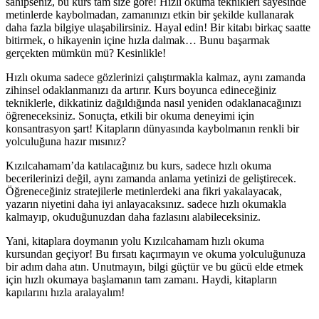
sahipseniz, bu kurs tam size göre! Hızlı okuma teknikleri sayesinde
metinlerde kaybolmadan, zamanınızı etkin bir şekilde kullanarak
daha fazla bilgiye ulaşabilirsiniz. Hayal edin! Bir kitabı birkaç saatte
bitirmek, o hikayenin içine hızla dalmak… Bunu başarmak
gerçekten mümkün mü? Kesinlikle!
Hızlı okuma sadece gözlerinizi çalıştırmakla kalmaz, aynı zamanda
zihinsel odaklanmanızı da artırır. Kurs boyunca edineceğiniz
tekniklerle, dikkatiniz dağıldığında nasıl yeniden odaklanacağınızı
öğreneceksiniz. Sonuçta, etkili bir okuma deneyimi için
konsantrasyon şart! Kitapların dünyasında kaybolmanın renkli bir
yolculuğuna hazır mısınız?
Kızılcahamam’da katılacağınız bu kurs, sadece hızlı okuma
becerilerinizi değil, aynı zamanda anlama yetinizi de geliştirecek.
Öğreneceğiniz stratejilerle metinlerdeki ana fikri yakalayacak,
yazarın niyetini daha iyi anlayacaksınız. sadece hızlı okumakla
kalmayıp, okuduğunuzdan daha fazlasını alabileceksiniz.
Yani, kitaplara doymanın yolu Kızılcahamam hızlı okuma
kursundan geçiyor! Bu fırsatı kaçırmayın ve okuma yolculuğunuza
bir adım daha atın. Unutmayın, bilgi güçtür ve bu gücü elde etmek
için hızlı okumaya başlamanın tam zamanı. Haydi, kitapların
kapılarını hızla aralayalım!