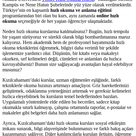
Kampüs ve Nene Hatun Şubelerinde yüz yüze olarak verilmektedir.
Türkiye’nin en kapsamlı
hızlı okuma ve anlama eğitimi
programlarından biri olan bu kurs, aynı zamanda
online hızlı
okuma
seçeneğiyle de her yaştan öğrenciye ulaşmaktadır.
Neden hızlı okuma kurslarına katılmalısınız? Bugün, hızlı tempolu
bir yaşam sürüyoruz ve sürekli olarak bilgi bombardımanına maruz
kalıyoruz. Hem akademik hem de profesyonel hayatımızda hızlı
okuma tekniklerini öğrenmek, bilgiyi daha verimli bir şekilde
işlememize yardımcı olur. Düşünün, bir kitabı veya makaleyi
okurken, sırf kelimeleri değil, cümleleri ve anlamları da hızlıca
kavrayabilseniz! Bunun size sağlayacağı avantajları hayal edebiliyor
musunuz?
Kızılcahamam’daki kurslar, uzman eğitmenler eşliğinde, farklı
tekniklerle okuma hızınızı artırmayı amaçlıyor. Göz hareketlerinizi
geliştirmek, odaklanma yeteneğinizi artırmak ve gereksiz kelimeleri
hızlıca eleyebilmek bu kursların temel hedeflerinden bazıları.
Uygulamalı yöntemlerle elde edilen bu beceriler, sadece kitap
okumakla sınırlı kalmayıp, çalışma ortamında raporlar, e-postalar ve
makaleler gibi belgeleri daha hızlı anlamanızı sağlar.
Ayrıca, Kızılcahamam’daki hızlı okuma kursları sosyal etkileşim
imkanı sunarak, bilgi alışverişinde bulunmanızı ve farklı bakış açıları
kazanmanızı sağlıyor. Diğer katılımcılarla kurulan iletişim, öğrenme