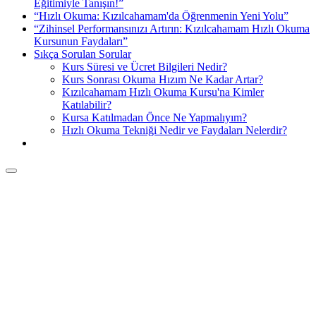
Eğitimiyle Tanışın!”
“Hızlı Okuma: Kızılcahamam'da Öğrenmenin Yeni Yolu”
“Zihinsel Performansınızı Artırın: Kızılcahamam Hızlı Okuma
Kursunun Faydaları”
Sıkça Sorulan Sorular
Kurs Süresi ve Ücret Bilgileri Nedir?
Kurs Sonrası Okuma Hızım Ne Kadar Artar?
Kızılcahamam Hızlı Okuma Kursu'na Kimler
Katılabilir?
Kursa Katılmadan Önce Ne Yapmalıyım?
Hızlı Okuma Tekniği Nedir ve Faydaları Nelerdir?