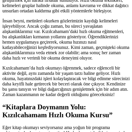
geliştirmek için harika fırsatlar sunuluyor. Hızlı okuma teknikleri,
kelimeleri gruplar halinde okuma, anlamı kavrama ve dikkat dağıtıcı
unsurları ortadan kaldırma gibi etkili yöntemlerle birleşiyor.
İnsan beyni, metinleri okurken gözlerimizin kaydığı kelimeleri
işleyebiliyor. Ancak çoğu zaman, bu süreci yavaşlatan
alışkanlıklarımız var. Kızılcahamam’daki hızlı okuma eğitmenleri,
bu alışkanlıkları kırmanın yollarını gösteriyor. Öğrendiklerinizi
hemen uygulamaya geçirerek, okuma hızınızı nasıl
katlayabileceğinizi keşfediyorsunuz. Kimi zaman, geçmişteki okuma
alışkanlıklarımıza veda etmek zor olabilir; ama sonuç her zaman
daha hızlı ve verimli bir okuma deneyimi oluyor.
Kızılcahamam’da hızlı okumayı öğrenmek, sadece eğlenceli bir
aktivite değil, aynı zamanda bir yaşam tarzı haline geliyor. Hızlı
okuma, hayatınızdaki işleri kolaylaştıracak ve bilgi edinme sürecinizi
daha keyifli hale getirecek bir beceri olarak öne çıkıyor. Kendinize
bu şansı tanıyın ve bilgi dağarcığınızı genişletmek için bir adım atın.
Zaman kazanmanın ne kadar değerli olduğunu göreceksiniz!
“Kitaplara Doymanın Yolu:
Kızılcahamam Hızlı Okuma Kursu”
Eğer kitap okumayı seviyorsanız ama yoğun bir programa