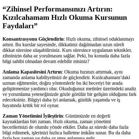
“Zihinsel Performansınızı Artırın:
Kızılcahamam Hızlı Okuma Kursunun
Faydaları”
Konsantrasyonu Güçlendirin
: Hızlı okuma, zihinsel odaklanmayı
artırır. Bu kurslar sayesinde, dikkatiniz dağılmadan uzun süreli
dikkat süresine ulaşabilirsiniz. Kurs süresince uygulanan teknikler,
zihninizin daha az yorulmasını sağlar. Peki, bu konuda daha fazla
bilgi sahibi olmadan devam edebilir misiniz?
Anlama Kapasitesini Artırın
: Okuma hızınızı artırmak, aynı
zamanda anlama kabiliyetinizi de güçlendirir. Kızılcahamam’daki
uzman eğitmenler, doğru yöntemlerle bu iki beceriyi bir arada
geliştirmenize yardımcı olur. Okuduğunuz metinler üzerindeki analiz
ve yorumlama yeteneğinizde gözle görülür bir gelişim olduğunu fark
edeceksiniz. Bilgiyi daha iyi anlamak, günlük yaşamda ve iş
hayatında kritik bir rol oynar.
Zaman Yönetimini İyileştirin
: Günümüzde en değerli
kaynaklardan biri zaman. Hızlı okuma, zaman yönetimi
becerilerinizi de olumlu yönde etkiler. Daha az sürede daha fazla
bilgi edinmek, işlerinizi hızlıca halletme imkânı sunar. Bu da daha
fazla boş zaman ve daha az stres anlamına gelir.