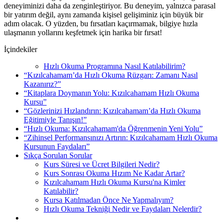
deneyiminizi daha da zenginleştiriyor. Bu deneyim, yalnızca parasal
bir yatırım değil, aynı zamanda kişisel gelişiminiz için büyük bir
adım olacak. O yüzden, bu fırsatları kaçırmamak, bilgiye hızla
ulaşmanın yollarını keşfetmek için harika bir fırsat!
İçindekiler
Hızlı Okuma Programına Nasıl Katılabilirim?
“Kızılcahamam’da Hızlı Okuma Rüzgarı: Zamanı Nasıl
Kazanırız?”
“Kitaplara Doymanın Yolu: Kızılcahamam Hızlı Okuma
Kursu”
“Gözlerinizi Hızlandırın: Kızılcahamam’da Hızlı Okuma
Eğitimiyle Tanışın!”
“Hızlı Okuma: Kızılcahamam'da Öğrenmenin Yeni Yolu”
“Zihinsel Performansınızı Artırın: Kızılcahamam Hızlı Okuma
Kursunun Faydaları”
Sıkça Sorulan Sorular
Kurs Süresi ve Ücret Bilgileri Nedir?
Kurs Sonrası Okuma Hızım Ne Kadar Artar?
Kızılcahamam Hızlı Okuma Kursu'na Kimler
Katılabilir?
Kursa Katılmadan Önce Ne Yapmalıyım?
Hızlı Okuma Tekniği Nedir ve Faydaları Nelerdir?