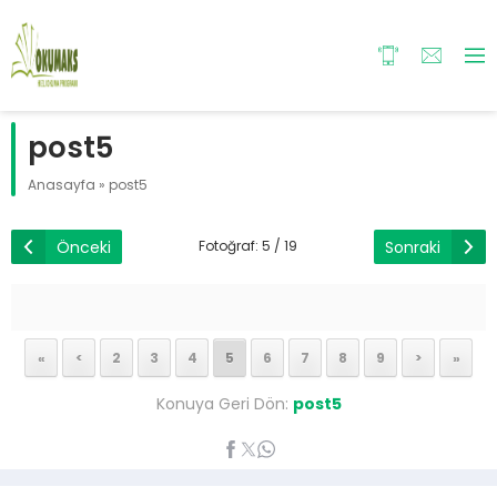
post5
Anasayfa
»
post5
Önceki
Sonraki
Fotoğraf: 5 / 19
«
<
2
3
4
5
6
7
8
9
>
»
Konuya Geri Dön:
post5