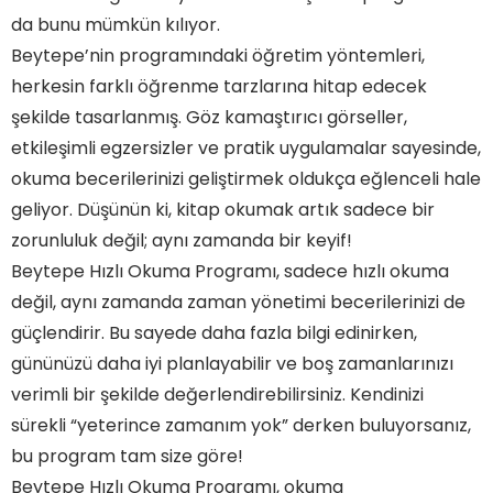
da bunu mümkün kılıyor.
Beytepe’nin programındaki öğretim yöntemleri,
Beytepe'nin Sırlarını Keşfedin: Hızlı Okuma
herkesin farklı öğrenme tarzlarına hitap edecek
Programı ile Zamanı Nasıl Yönetirsiniz?
şekilde tasarlanmış. Göz kamaştırıcı görseller,
Hızlı Okuma: Beytepe'deki Öğrencilerin Başarıyı
Yakaladığı Yeni Yöntem!
etkileşimli egzersizler ve pratik uygulamalar sayesinde,
Beytepe Hızlı Okuma Programı: Bilgiye Erişim
okuma becerilerinizi geliştirmek oldukça eğlenceli hale
Hızınızı Artırın!
Okuma Hızınızı İkiye Katlayın: Beytepe'deki
geliyor. Düşünün ki, kitap okumak artık sadece bir
Devrim Niteliğindeki Hızlı Okuma Tekniği!
zorunluluk değil; aynı zamanda bir keyif!
Beytepe Hızlı Okuma Programı ile Hayallerinize
Daha Hızlı Ulaşın!
Beytepe Hızlı Okuma Programı, sadece hızlı okuma
Gözlerinizi Açın ve Hızlanın: Beytepe Hızlı Okuma
değil, aynı zamanda zaman yönetimi becerilerinizi de
Atölyesi Başlıyor!
Sıkça Sorulan Sorular
güçlendirir. Bu sayede daha fazla bilgi edinirken,
gününüzü daha iyi planlayabilir ve boş zamanlarınızı
Beytepe Hızlı Okuma Programı'na Kimler
Katılabilir?
verimli bir şekilde değerlendirebilirsiniz. Kendinizi
Beytepe Hızlı Okuma Programı Nedir?
sürekli “yeterince zamanım yok” derken buluyorsanız,
Beytepe Hızlı Okuma Programı'nın Faydaları
Nelerdir?
bu program tam size göre!
Beytepe Hızlı Okuma Programı'na Nasıl
Beytepe Hızlı Okuma Programı, okuma