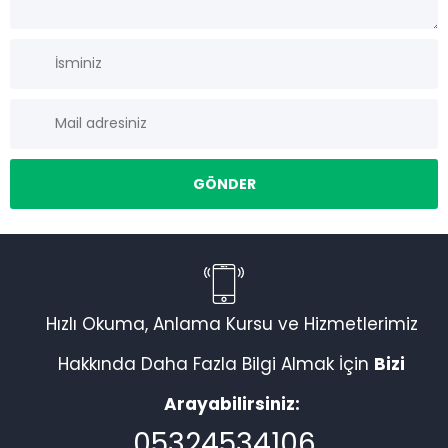
Müşteri Temsilcisi
Hızlı Okuma, Anlama Kursu ve Hizmetlerimiz
Hakkında Daha Fazla Bilgi Almak İçin
Bizi
Arayabilirsiniz:
Cevap Yaz
05324534106