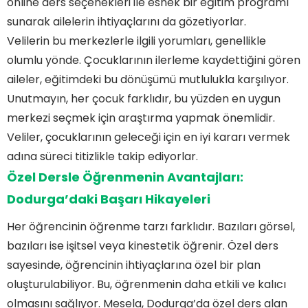
online ders seçenekleri ile esnek bir eğitim programı
Sıkça Sorulan Sorular
sunarak ailelerin ihtiyaçlarını da gözetiyorlar.
Dodurga Özel Ders Nedir?
Velilerin bu merkezlerle ilgili yorumları, genellikle
Dodurga'da Özel Ders Fiyatları Ne Kadar?
olumlu yönde. Çocuklarının ilerleme kaydettiğini gören
Özel Ders Almanın Avantajları Nelerdir?
Dodurga Özel Ders Verenler Kimlerdir?
aileler, eğitimdeki bu dönüşümü mutlulukla karşılıyor.
Dodurga'da Hangi Konularda Özel Ders
Unutmayın, her çocuk farklıdır, bu yüzden en uygun
Alabilirim?
merkezi seçmek için araştırma yapmak önemlidir.
Veliler, çocuklarının geleceği için en iyi kararı vermek
adına süreci titizlikle takip ediyorlar.
Özel Dersle Öğrenmenin Avantajları:
Dodurga’daki Başarı Hikayeleri
Her öğrencinin öğrenme tarzı farklıdır. Bazıları görsel,
bazıları ise işitsel veya kinestetik öğrenir. Özel ders
sayesinde, öğrencinin ihtiyaçlarına özel bir plan
oluşturulabiliyor. Bu, öğrenmenin daha etkili ve kalıcı
olmasını sağlıyor. Mesela, Dodurga’da özel ders alan