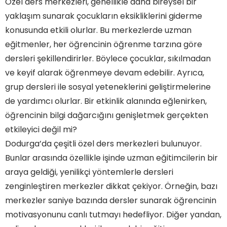
Özel ders merkezleri, genellikle daha bireysel bir
yaklaşım sunarak çocukların eksikliklerini giderme
konusunda etkili olurlar. Bu merkezlerde uzman
eğitmenler, her öğrencinin öğrenme tarzına göre
dersleri şekillendirirler. Böylece çocuklar, sıkılmadan
ve keyif alarak öğrenmeye devam edebilir. Ayrıca,
grup dersleri ile sosyal yeteneklerini geliştirmelerine
de yardımcı olurlar. Bir etkinlik alanında eğlenirken,
Hızlı Okuma Programına Nasıl Katılabilirim?
öğrencinin bilgi dağarcığını genişletmek gerçekten
Dodurga'da Eğitimde Fark Yaratan Özel Ders
Seçenekleri
etkileyici değil mi?
Başarıya Giden Yol: Dodurga'daki Özel Ders
Dodurga’da çeşitli özel ders merkezleri bulunuyor.
İmkanları
Dodurga’da Çocuklar İçin En İyi Özel Ders
Bunlar arasında özellikle işinde uzman eğitimcilerin bir
Merkezleri
araya geldiği, yenilikçi yöntemlerle dersleri
Özel Dersle Öğrenmenin Avantajları:
Dodurga'daki Başarı Hikayeleri
zenginleştiren merkezler dikkat çekiyor. Örneğin, bazı
Dodurga'da Eğitimde Yenilik: Online Özel Ders
merkezler saniye bazında dersler sunarak öğrencinin
Uygulamaları
Bireysel Başarıyı Artıran Takviyeler: Dodurga’nın
motivasyonunu canlı tutmayı hedefliyor. Diğer yandan,
Özel Ders Eğitmenleri